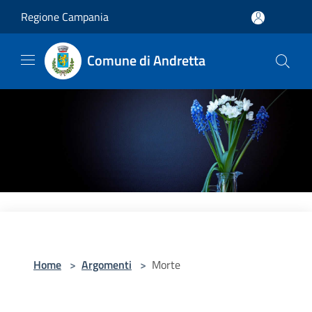
Salta al contenuto principale
Regione Campania
Comune di Andretta
Home
>
Argomenti
>
Morte